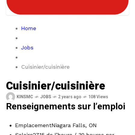
Home
Jobs
Cuisinier/cuisinière
Cuisinier/cuisinière
KINSMC
JOBS
2 years ago
108 Views
Renseignements sur l’emploi
EmplacementNiagara Falls, ON
Salaire27,15 de l’heure / 30 heures par