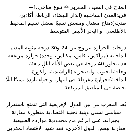
—1. المناخ في الصيف المغربي🌞 تنوع مناخي
فريدالمدن الساحلية (الدار البيضاء، الرباط، أكادير،
طنجة):مناخ معتدل ومنعش نسبيًا بفضل نسيم المحيط
الأطلسي أو البحر الأبيض المتوسط.
درجات الحرارة تتراوح بين 24 و30 درجة مئوية.المدن
الداخلية (مراكش، فاس، مكناس، وجدة):حرارة مرتفعة
قد تتجاوز 40 درجة في بعض الأيام.ليالٍ دافئة
وجافة.الجنوب والصحراء (الراشيدية، زاكورة،
الداخلة):حرارة مفرطة في النهار، وأجواء باردة نسبيًا ليلًا
خاصة في المناطق المرتفعة.
يُعد المغرب من بين الدول الإفريقية التي تتمتع باستقرار
سياسي نسبي وبنية تحتية اقتصادية متطورة مقارنة
بجيرانه. على الرغم من محدودية موارده الطبيعية
مقارنة ببعض الدول الأخرى، فقد شهد الاقتصاد المغربي