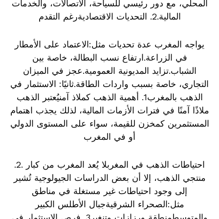
المحلي، مع دور رئيسي للسياحة، الاتصالات، والخدمات
المالية.2. التحديات الاقتصاديةرغم التقدم
يواجه المغرب عدة تحديات مثل:الاعتماد على الأمطار
في الزراعة.ارتفاع نسب البطالة، خاصة بين
الشباب.تزايد المديونية العمومية.عجز في الميزان
التجاري، خاصة بسبب واردات الطاقة.ثانيًا: الاستثمار في
الذهب بالمغرب1. أهمية الذهب كملاذ آمنيُعتبر الذهب
ملاذًا آمنًا في فترات الأزمات المالية، لذلك يجذب اهتمام
المستثمرين كمخزن للقيمة، سواء على المستوى الدولي
أو في المغرب
.2. احتياطات الذهب في المغربلا يُعد المغرب من كبار
منتجي الذهب، إلا أن بعض الدراسات الجيولوجية تُشير
إلى وجود احتياطات غير مستغلة في مناطق
مثل:الصحراء الشرقيةجبال الأطلس الكبير
والمتوسطمنطقة ورزازات وتنغير3. فرص الاستثمار في