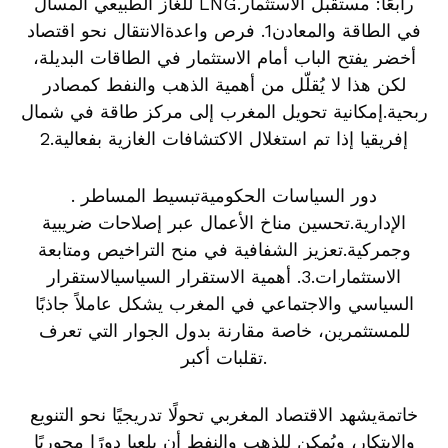
للغاز الطبيعي المسال LNG.رابعًا: مستقبل الاستثمار
في الطاقة والمعادن1. فرص واعدةالانتقال نحو اقتصاد
أخضر يفتح الباب أمام الاستثمار في الطاقات البديلة،
لكن هذا لا يُقلّل من أهمية الذهب والنفط كمصادر
ربحية.إمكانية تحويل المغرب إلى مركز طاقة في شمال
إفريقيا إذا تم استغلال الاكتشافات الغازية بفعالية.2
. دور السياسات الحكوميةتبسيط المساطر
الإدارية.تحسين مناخ الأعمال عبر إصلاحات ضريبية
وجمركية.تعزيز الشفافية في منح التراخيص ومتابعة
الاستثمارات.3. أهمية الاستقرار السياسيالاستقرار
السياسي والاجتماعي في المغرب يشكل عاملاً جاذبًا
للمستثمرين، خاصة مقارنة بدول الجوار التي تعرف
تقلبات أكبر.
خاتمةيشهد الاقتصاد المغربي تحولًا تدريجيًا نحو التنويع
والابتكار، ويُمكن للذهب والنفط أن يلعبا دورًا محوريًا