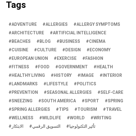
Tags
ADVENTURE
ALLERGIES
ALLERGY SYMPTOMS
ARCHITECTURE
ARTIFICIAL INTELLIGENCE
BEACHES
BLOG
BUSINESS
CINEMA
CUISINE
CULTURE
DESIGN
ECONOMY
EUROPEAN UNION
EXERCISE
FASHION
FITNESS
FOOD
GOVERNMENT
HEALTH
HEALTHY LIVING
HISTORY
IMAGE
INTERIOR
LANDMARKS
LIFESTYLE
POLITICS
PREVENTION
SEASONAL ALLERGIES
SELF-CARE
SNEEZING
SOUTH AMERICA
SPORT
SPRING
SPRING ALLERGIES
TIPS
TOURISM
TRAVEL
WELLNESS
WILDLIFE
WORLD
WRITING
تأثير التكنولوجيا
التسويق الرقمي
الابتكار