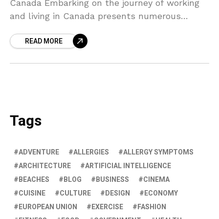
Canada Embarking on the journey of working
and living in Canada presents numerous
advantages, making it a desirable destination
READ MORE
for individuals seeking both professional
Tags
ADVENTURE
ALLERGIES
ALLERGY SYMPTOMS
ARCHITECTURE
ARTIFICIAL INTELLIGENCE
BEACHES
BLOG
BUSINESS
CINEMA
CUISINE
CULTURE
DESIGN
ECONOMY
EUROPEAN UNION
EXERCISE
FASHION