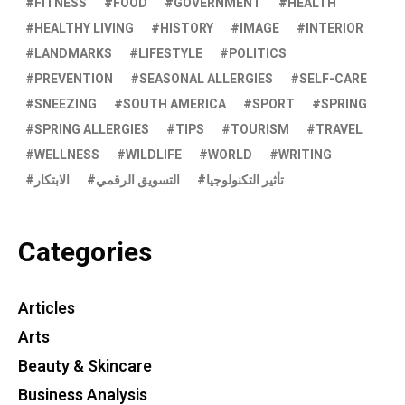
FITNESS
FOOD
GOVERNMENT
HEALTH
HEALTHY LIVING
HISTORY
IMAGE
INTERIOR
LANDMARKS
LIFESTYLE
POLITICS
PREVENTION
SEASONAL ALLERGIES
SELF-CARE
SNEEZING
SOUTH AMERICA
SPORT
SPRING
SPRING ALLERGIES
TIPS
TOURISM
TRAVEL
WELLNESS
WILDLIFE
WORLD
WRITING
تأثير التكنولوجيا
التسويق الرقمي
الابتكار
Categories
Articles
Arts
Beauty & Skincare
Business Analysis