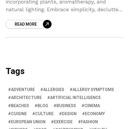
incorporating plants, aromatherapy, and
natural lighting. Embrace simplicity, declutter,
and prioritize self-care to foster a healthy
READ MORE
home environment.
Tags
ADVENTURE
ALLERGIES
ALLERGY SYMPTOMS
ARCHITECTURE
ARTIFICIAL INTELLIGENCE
BEACHES
BLOG
BUSINESS
CINEMA
CUISINE
CULTURE
DESIGN
ECONOMY
EUROPEAN UNION
EXERCISE
FASHION