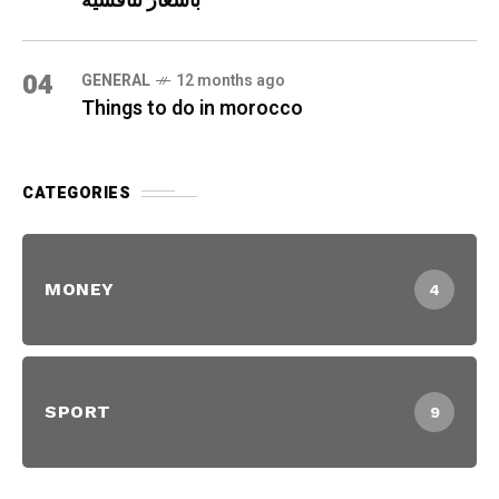
بأسعار تنافسية
04
GENERAL
12 months ago
Things to do in morocco
CATEGORIES
MONEY
4
SPORT
9