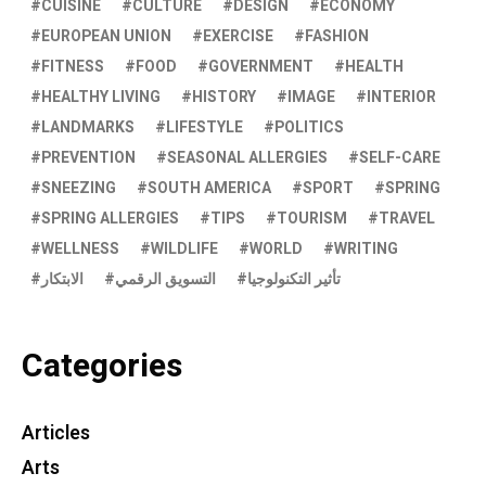
CUISINE
CULTURE
DESIGN
ECONOMY
EUROPEAN UNION
EXERCISE
FASHION
FITNESS
FOOD
GOVERNMENT
HEALTH
HEALTHY LIVING
HISTORY
IMAGE
INTERIOR
LANDMARKS
LIFESTYLE
POLITICS
PREVENTION
SEASONAL ALLERGIES
SELF-CARE
SNEEZING
SOUTH AMERICA
SPORT
SPRING
SPRING ALLERGIES
TIPS
TOURISM
TRAVEL
WELLNESS
WILDLIFE
WORLD
WRITING
تأثير التكنولوجيا
التسويق الرقمي
الابتكار
Categories
Articles
Arts