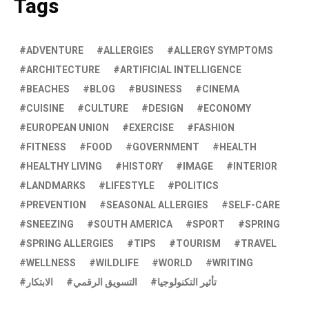
Tags
ADVENTURE
ALLERGIES
ALLERGY SYMPTOMS
ARCHITECTURE
ARTIFICIAL INTELLIGENCE
BEACHES
BLOG
BUSINESS
CINEMA
CUISINE
CULTURE
DESIGN
ECONOMY
EUROPEAN UNION
EXERCISE
FASHION
FITNESS
FOOD
GOVERNMENT
HEALTH
HEALTHY LIVING
HISTORY
IMAGE
INTERIOR
LANDMARKS
LIFESTYLE
POLITICS
PREVENTION
SEASONAL ALLERGIES
SELF-CARE
SNEEZING
SOUTH AMERICA
SPORT
SPRING
SPRING ALLERGIES
TIPS
TOURISM
TRAVEL
WELLNESS
WILDLIFE
WORLD
WRITING
تأثير التكنولوجيا
التسويق الرقمي
الابتكار