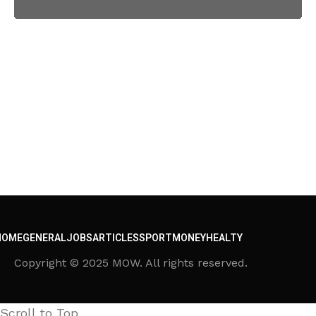
HOME
GENERAL
JOBS
ARTICLES
SPORT
MONEY
HEALTY
Copyright © 2025 MOW. All rights reserved.
Scroll to Top