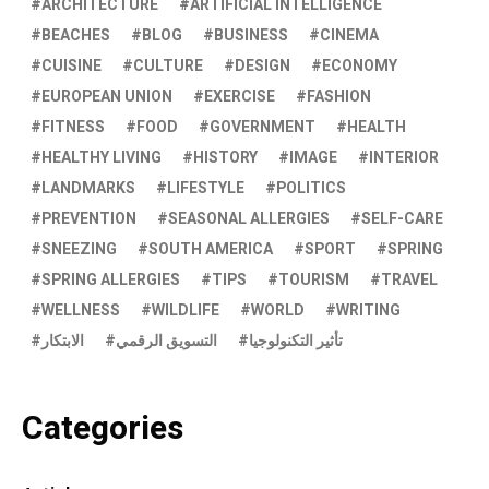
ARCHITECTURE
ARTIFICIAL INTELLIGENCE
BEACHES
BLOG
BUSINESS
CINEMA
CUISINE
CULTURE
DESIGN
ECONOMY
EUROPEAN UNION
EXERCISE
FASHION
FITNESS
FOOD
GOVERNMENT
HEALTH
HEALTHY LIVING
HISTORY
IMAGE
INTERIOR
LANDMARKS
LIFESTYLE
POLITICS
PREVENTION
SEASONAL ALLERGIES
SELF-CARE
SNEEZING
SOUTH AMERICA
SPORT
SPRING
SPRING ALLERGIES
TIPS
TOURISM
TRAVEL
WELLNESS
WILDLIFE
WORLD
WRITING
تأثير التكنولوجيا
التسويق الرقمي
الابتكار
Categories