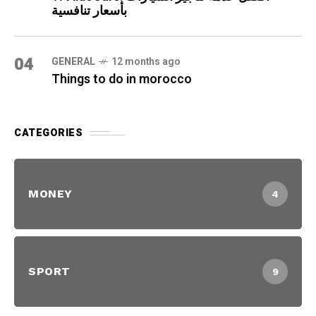
بأسعار تنافسية
04
GENERAL
12 months ago
Things to do in morocco
CATEGORIES
MONEY
4
SPORT
9