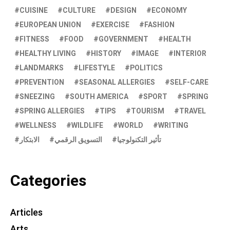
CUISINE
CULTURE
DESIGN
ECONOMY
EUROPEAN UNION
EXERCISE
FASHION
FITNESS
FOOD
GOVERNMENT
HEALTH
HEALTHY LIVING
HISTORY
IMAGE
INTERIOR
LANDMARKS
LIFESTYLE
POLITICS
PREVENTION
SEASONAL ALLERGIES
SELF-CARE
SNEEZING
SOUTH AMERICA
SPORT
SPRING
SPRING ALLERGIES
TIPS
TOURISM
TRAVEL
WELLNESS
WILDLIFE
WORLD
WRITING
تأثير التكنولوجيا
التسويق الرقمي
الابتكار
Categories
Articles
Arts