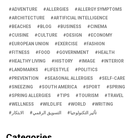
ADVENTURE
ALLERGIES
ALLERGY SYMPTOMS
ARCHITECTURE
ARTIFICIAL INTELLIGENCE
BEACHES
BLOG
BUSINESS
CINEMA
CUISINE
CULTURE
DESIGN
ECONOMY
EUROPEAN UNION
EXERCISE
FASHION
FITNESS
FOOD
GOVERNMENT
HEALTH
HEALTHY LIVING
HISTORY
IMAGE
INTERIOR
LANDMARKS
LIFESTYLE
POLITICS
PREVENTION
SEASONAL ALLERGIES
SELF-CARE
SNEEZING
SOUTH AMERICA
SPORT
SPRING
SPRING ALLERGIES
TIPS
TOURISM
TRAVEL
WELLNESS
WILDLIFE
WORLD
WRITING
تأثير التكنولوجيا
التسويق الرقمي
الابتكار
Categories