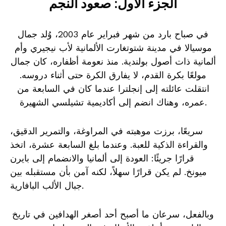
الجزء الأول: صعود النجم
في صباح بارد من شهر فبراير عام 2003، وُلد جمال
موسيالا في مدينة شتوتغارت الألمانية لأب نيجيري وأم
ألمانية ذات أصول بولندية. منذ نعومة أظفاره، كان جمال
مولعًا بكرة القدم، لا يفارق الكرة حتى أثناء دروسه.
انتقلت عائلته إلى إنجلترا عندما كان في السابعة من
عمره، وهناك انضم إلى أكاديمية تشيلسي الشهيرة.
سريعًا، برزت موهبته في المراوغة، والتمرير الدقيق،
والقراءة الذكية للعبة. وعندما بلغ السابعة عشرة، اتخذ
قرارًا جريئًا: العودة إلى ألمانيا والانضمام إلى بايرن
ميونخ. لم يكن قرارًا سهلاً، لكنه آمن بأن مستقبله بين
جبال الألب البافارية.
وبالفعل، سرعان ما أصبح أحد أصغر الهدافين في تاريخ