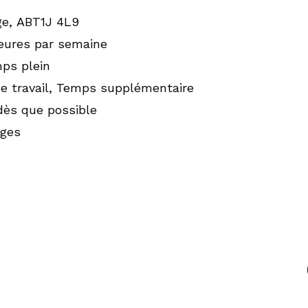
e, ABT1J 4L9
heures par semaine
ps plein
 de travail, Temps supplémentaire
ès que possible
ages
9