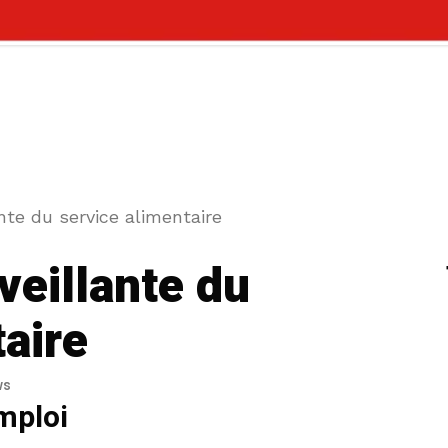
ante du service alimentaire
veillante du
taire
ws
mploi