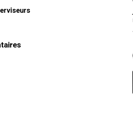
perviseurs
taires