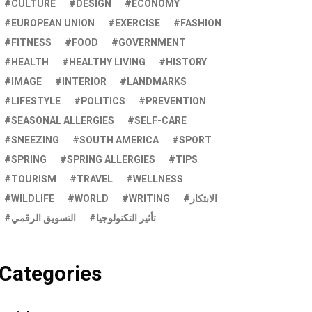
CULTURE
DESIGN
ECONOMY
EUROPEAN UNION
EXERCISE
FASHION
FITNESS
FOOD
GOVERNMENT
HEALTH
HEALTHY LIVING
HISTORY
IMAGE
INTERIOR
LANDMARKS
LIFESTYLE
POLITICS
PREVENTION
SEASONAL ALLERGIES
SELF-CARE
SNEEZING
SOUTH AMERICA
SPORT
SPRING
SPRING ALLERGIES
TIPS
TOURISM
TRAVEL
WELLNESS
WILDLIFE
WORLD
WRITING
الابتكار
تأثير التكنولوجيا
التسويق الرقمي
Categories