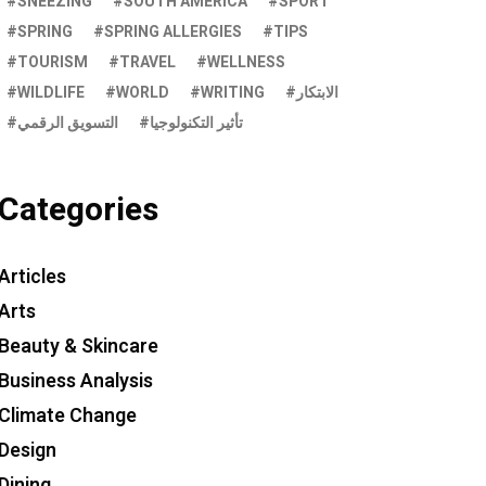
SNEEZING
SOUTH AMERICA
SPORT
SPRING
SPRING ALLERGIES
TIPS
TOURISM
TRAVEL
WELLNESS
WILDLIFE
WORLD
WRITING
الابتكار
تأثير التكنولوجيا
التسويق الرقمي
Categories
Articles
Arts
Beauty & Skincare
Business Analysis
Climate Change
Design
Dining