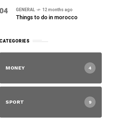
04
GENERAL
12 months ago
Things to do in morocco
CATEGORIES
MONEY
4
SPORT
9