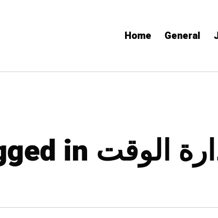
Home
General
All posts tagged in  الوقت