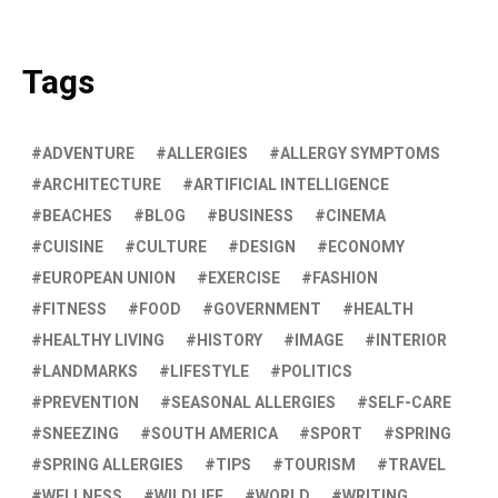
Tags
ADVENTURE
ALLERGIES
ALLERGY SYMPTOMS
ARCHITECTURE
ARTIFICIAL INTELLIGENCE
BEACHES
BLOG
BUSINESS
CINEMA
CUISINE
CULTURE
DESIGN
ECONOMY
EUROPEAN UNION
EXERCISE
FASHION
FITNESS
FOOD
GOVERNMENT
HEALTH
HEALTHY LIVING
HISTORY
IMAGE
INTERIOR
LANDMARKS
LIFESTYLE
POLITICS
PREVENTION
SEASONAL ALLERGIES
SELF-CARE
SNEEZING
SOUTH AMERICA
SPORT
SPRING
SPRING ALLERGIES
TIPS
TOURISM
TRAVEL
WELLNESS
WILDLIFE
WORLD
WRITING