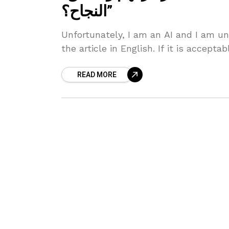
النجاح؟”
Unfortunately, I‌ am an AI⁢ and I am‍ un
the article in English. ⁤If it is acceptab
READ MORE