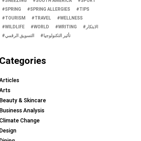
SNEEZING
SOUTH AMERICA
SPORT
SPRING
SPRING ALLERGIES
TIPS
TOURISM
TRAVEL
WELLNESS
WILDLIFE
WORLD
WRITING
الابتكار
تأثير التكنولوجيا
التسويق الرقمي
Categories
Articles
Arts
Beauty & Skincare
Business Analysis
Climate Change
Design
Dining