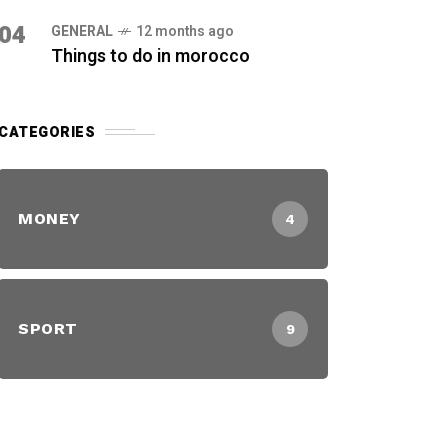
04
GENERAL
12 months ago
Things to do in morocco
CATEGORIES
MONEY
4
SPORT
9