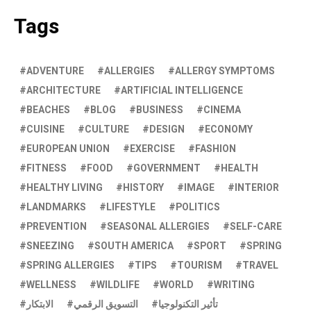
Tags
ADVENTURE
ALLERGIES
ALLERGY SYMPTOMS
ARCHITECTURE
ARTIFICIAL INTELLIGENCE
BEACHES
BLOG
BUSINESS
CINEMA
CUISINE
CULTURE
DESIGN
ECONOMY
EUROPEAN UNION
EXERCISE
FASHION
FITNESS
FOOD
GOVERNMENT
HEALTH
HEALTHY LIVING
HISTORY
IMAGE
INTERIOR
LANDMARKS
LIFESTYLE
POLITICS
PREVENTION
SEASONAL ALLERGIES
SELF-CARE
SNEEZING
SOUTH AMERICA
SPORT
SPRING
SPRING ALLERGIES
TIPS
TOURISM
TRAVEL
WELLNESS
WILDLIFE
WORLD
WRITING
تأثير التكنولوجيا
التسويق الرقمي
الابتكار