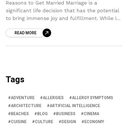
Reasons to Get Married Marriage is a
significant life decision that has the potential
to bring immense joy and fulfillment. While it
is a personal choice, there are several reasons
READ MORE
Tags
ADVENTURE
ALLERGIES
ALLERGY SYMPTOMS
ARCHITECTURE
ARTIFICIAL INTELLIGENCE
BEACHES
BLOG
BUSINESS
CINEMA
CUISINE
CULTURE
DESIGN
ECONOMY