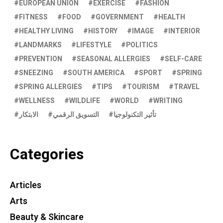
EUROPEAN UNION
EXERCISE
FASHION
FITNESS
FOOD
GOVERNMENT
HEALTH
HEALTHY LIVING
HISTORY
IMAGE
INTERIOR
LANDMARKS
LIFESTYLE
POLITICS
PREVENTION
SEASONAL ALLERGIES
SELF-CARE
SNEEZING
SOUTH AMERICA
SPORT
SPRING
SPRING ALLERGIES
TIPS
TOURISM
TRAVEL
WELLNESS
WILDLIFE
WORLD
WRITING
تأثير التكنولوجيا
التسويق الرقمي
الابتكار
Categories
Articles
Arts
Beauty & Skincare