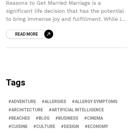
Reasons to Get Married Marriage is a
significant life decision that has the potential
to bring immense joy and fulfillment. While it
is a personal choice, there are several reasons
READ MORE
Tags
ADVENTURE
ALLERGIES
ALLERGY SYMPTOMS
ARCHITECTURE
ARTIFICIAL INTELLIGENCE
BEACHES
BLOG
BUSINESS
CINEMA
CUISINE
CULTURE
DESIGN
ECONOMY