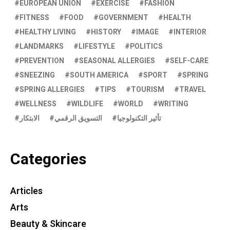
EUROPEAN UNION
EXERCISE
FASHION
FITNESS
FOOD
GOVERNMENT
HEALTH
HEALTHY LIVING
HISTORY
IMAGE
INTERIOR
LANDMARKS
LIFESTYLE
POLITICS
PREVENTION
SEASONAL ALLERGIES
SELF-CARE
SNEEZING
SOUTH AMERICA
SPORT
SPRING
SPRING ALLERGIES
TIPS
TOURISM
TRAVEL
WELLNESS
WILDLIFE
WORLD
WRITING
تأثير التكنولوجيا
التسويق الرقمي
الابتكار
Categories
Articles
Arts
Beauty & Skincare