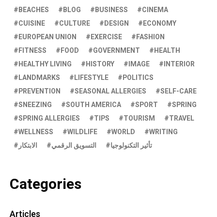
BEACHES
BLOG
BUSINESS
CINEMA
CUISINE
CULTURE
DESIGN
ECONOMY
EUROPEAN UNION
EXERCISE
FASHION
FITNESS
FOOD
GOVERNMENT
HEALTH
HEALTHY LIVING
HISTORY
IMAGE
INTERIOR
LANDMARKS
LIFESTYLE
POLITICS
PREVENTION
SEASONAL ALLERGIES
SELF-CARE
SNEEZING
SOUTH AMERICA
SPORT
SPRING
SPRING ALLERGIES
TIPS
TOURISM
TRAVEL
WELLNESS
WILDLIFE
WORLD
WRITING
تأثير التكنولوجيا
التسويق الرقمي
الابتكار
Categories
Articles