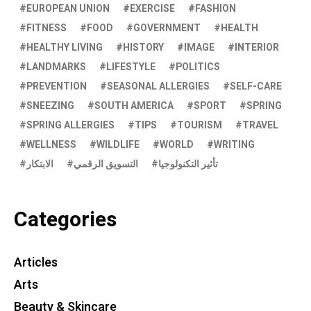
EUROPEAN UNION
EXERCISE
FASHION
FITNESS
FOOD
GOVERNMENT
HEALTH
HEALTHY LIVING
HISTORY
IMAGE
INTERIOR
LANDMARKS
LIFESTYLE
POLITICS
PREVENTION
SEASONAL ALLERGIES
SELF-CARE
SNEEZING
SOUTH AMERICA
SPORT
SPRING
SPRING ALLERGIES
TIPS
TOURISM
TRAVEL
WELLNESS
WILDLIFE
WORLD
WRITING
تأثير التكنولوجيا
التسويق الرقمي
الابتكار
Categories
Articles
Arts
Beauty & Skincare