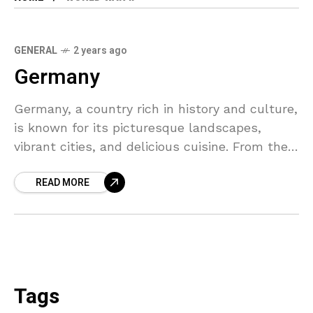
GENERAL
2 years ago
Germany
Germany, a country rich in history and culture,
is known for its picturesque landscapes,
vibrant cities, and delicious cuisine. From the
iconic Brandenburg Gate in Berlin to the
READ MORE
fairytale-like Neuschwanstein Castle in
Bavaria, Germany offers a diverse range of
experiences for visitors to explore.
Tags