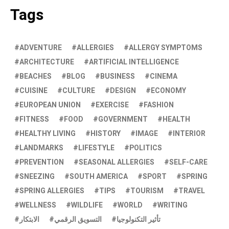
Tags
ADVENTURE
ALLERGIES
ALLERGY SYMPTOMS
ARCHITECTURE
ARTIFICIAL INTELLIGENCE
BEACHES
BLOG
BUSINESS
CINEMA
CUISINE
CULTURE
DESIGN
ECONOMY
EUROPEAN UNION
EXERCISE
FASHION
FITNESS
FOOD
GOVERNMENT
HEALTH
HEALTHY LIVING
HISTORY
IMAGE
INTERIOR
LANDMARKS
LIFESTYLE
POLITICS
PREVENTION
SEASONAL ALLERGIES
SELF-CARE
SNEEZING
SOUTH AMERICA
SPORT
SPRING
SPRING ALLERGIES
TIPS
TOURISM
TRAVEL
WELLNESS
WILDLIFE
WORLD
WRITING
تأثير التكنولوجيا
التسويق الرقمي
الابتكار