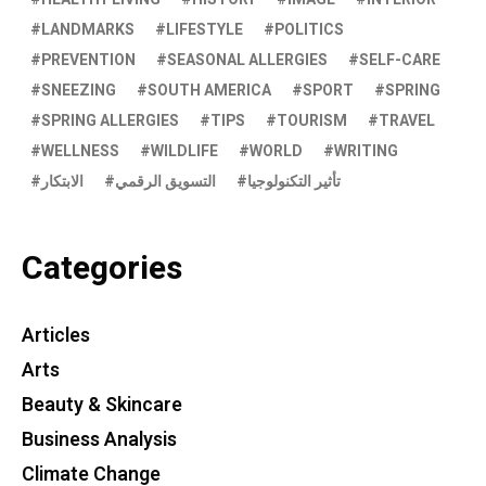
LANDMARKS
LIFESTYLE
POLITICS
PREVENTION
SEASONAL ALLERGIES
SELF-CARE
SNEEZING
SOUTH AMERICA
SPORT
SPRING
SPRING ALLERGIES
TIPS
TOURISM
TRAVEL
WELLNESS
WILDLIFE
WORLD
WRITING
تأثير التكنولوجيا
التسويق الرقمي
الابتكار
Categories
Articles
Arts
Beauty & Skincare
Business Analysis
Climate Change