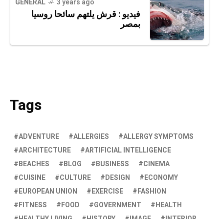
GENERAL
3 years ago
فيديو : قرش يلتهم سائحا روسيا
بمصر
Tags
ADVENTURE
ALLERGIES
ALLERGY SYMPTOMS
ARCHITECTURE
ARTIFICIAL INTELLIGENCE
BEACHES
BLOG
BUSINESS
CINEMA
CUISINE
CULTURE
DESIGN
ECONOMY
EUROPEAN UNION
EXERCISE
FASHION
FITNESS
FOOD
GOVERNMENT
HEALTH
HEALTHY LIVING
HISTORY
IMAGE
INTERIOR