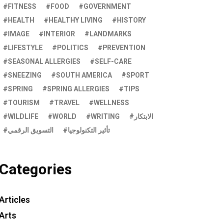
FITNESS
FOOD
GOVERNMENT
HEALTH
HEALTHY LIVING
HISTORY
IMAGE
INTERIOR
LANDMARKS
LIFESTYLE
POLITICS
PREVENTION
SEASONAL ALLERGIES
SELF-CARE
SNEEZING
SOUTH AMERICA
SPORT
SPRING
SPRING ALLERGIES
TIPS
TOURISM
TRAVEL
WELLNESS
الابتكار
WRITING
WORLD
WILDLIFE
تأثير التكنولوجيا
التسويق الرقمي
Categories
Articles
Arts