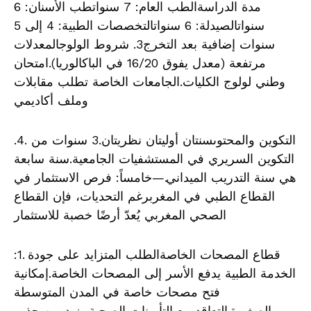
مدة الدراسةالطب العام: 7 سنواتطب الأسنان: 6
سنواتالصيدلة: 6 سنواتالتخصصات الطبية: 4 إلى 5
سنوات إضافية بعد التخرج3. شروط الولوجالمعدلات
مرتفعة (معدل يفوق 16/20 في الباكالوريا).امتحان
وطني لولوج الكليات.الجامعات الخاصة تطلب مقابلات
وملف أكاديمي
.4. التكوين والمحتوىسنتان أوليتان نظريتان.3 سنوات من
التكوين السريري في المستشفيات الجامعية.سنة سابعة
هي سنة التدريب الميداني.—خامساً: فرص الاستثمار في
القطاع الطبي في المغربرغم التحديات، فإن القطاع
الصحي المغربي يُعدّ أرضًا خصبة للاستثمار
:1. قطاع المصحات الخاصةالطلب المتزايد على جودة
الخدمة الطبية يدفع الأسر إلى المصحات الخاصة.إمكانية
فتح مصحات خاصة في المدن المتوسطة
والصغيرة.التعاقد مع التأمينات الصحية يزيد من جذب