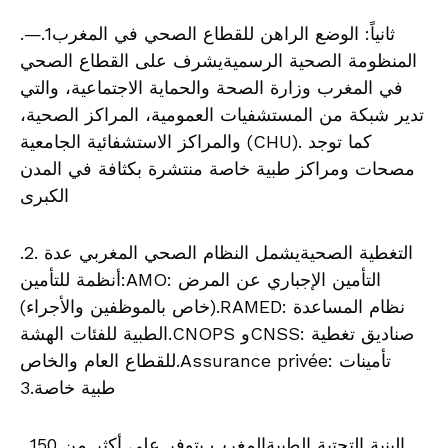
.—ثانياً: الوضع الراهن للقطاع الصحي في المغرب1.
المنظومة الصحية الرسميةيشرف على القطاع الصحي
في المغرب وزارة الصحة والحماية الاجتماعية، والتي
تدير شبكة من المستشفيات العمومية، المراكز الصحية،
والمراكز الاستشفائية الجامعية (CHU). كما توجد
مصحات ومراكز طبية خاصة منتشرة بكثافة في المدن
الكبرى
.2. التغطية الصحيةيشمل النظام الصحي المغربي عدة
أنظمة للتأمين:AMO: التأمين الإجباري عن المرض
(خاص بالموظفين والأجراء).RAMED: نظام المساعدة
الطبية للفئات الهشة.CNOPS وCNSS: صناديق تغطية
للقطاع العام والخاص.Assurance privée: تأمينات
طبية خاصة.3
. البنية التحتية الطبيةالمغرب يتوفر على أكثر من 150