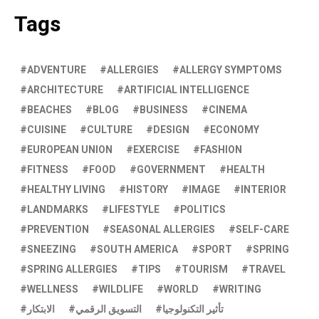
Tags
ADVENTURE
ALLERGIES
ALLERGY SYMPTOMS
ARCHITECTURE
ARTIFICIAL INTELLIGENCE
BEACHES
BLOG
BUSINESS
CINEMA
CUISINE
CULTURE
DESIGN
ECONOMY
EUROPEAN UNION
EXERCISE
FASHION
FITNESS
FOOD
GOVERNMENT
HEALTH
HEALTHY LIVING
HISTORY
IMAGE
INTERIOR
LANDMARKS
LIFESTYLE
POLITICS
PREVENTION
SEASONAL ALLERGIES
SELF-CARE
SNEEZING
SOUTH AMERICA
SPORT
SPRING
SPRING ALLERGIES
TIPS
TOURISM
TRAVEL
WELLNESS
WILDLIFE
WORLD
WRITING
تأثير التكنولوجيا
التسويق الرقمي
الابتكار