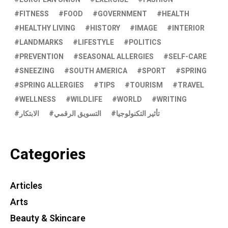
FITNESS
FOOD
GOVERNMENT
HEALTH
HEALTHY LIVING
HISTORY
IMAGE
INTERIOR
LANDMARKS
LIFESTYLE
POLITICS
PREVENTION
SEASONAL ALLERGIES
SELF-CARE
SNEEZING
SOUTH AMERICA
SPORT
SPRING
SPRING ALLERGIES
TIPS
TOURISM
TRAVEL
WELLNESS
WILDLIFE
WORLD
WRITING
تأثير التكنولوجيا
التسويق الرقمي
الابتكار
Categories
Articles
Arts
Beauty & Skincare