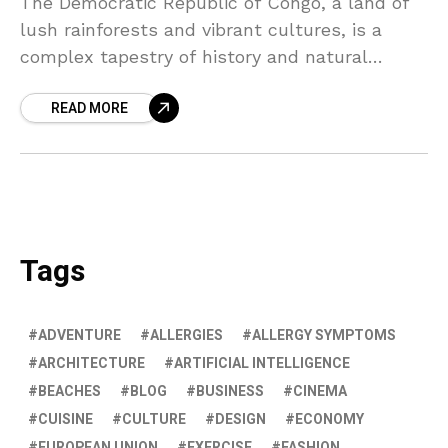
The Democratic Republic of Congo, a land of
lush rainforests and vibrant cultures, is a
complex tapestry of history and natural
beauty. From the mighty Congo River to the
READ MORE
bustling markets of Kinshasa, this country
holds a unique charm waiting to be explored.
Tags
ADVENTURE
ALLERGIES
ALLERGY SYMPTOMS
ARCHITECTURE
ARTIFICIAL INTELLIGENCE
BEACHES
BLOG
BUSINESS
CINEMA
CUISINE
CULTURE
DESIGN
ECONOMY
EUROPEAN UNION
EXERCISE
FASHION